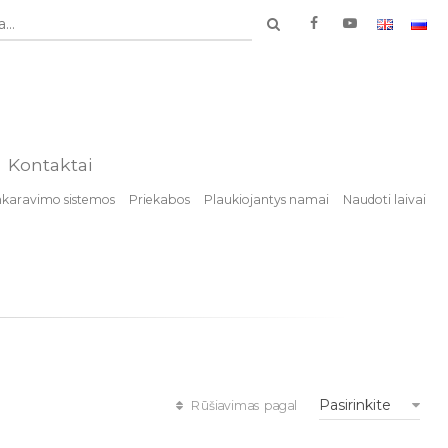
...
Kontaktai
nkaravimo sistemos
Priekabos
Plaukiojantys namai
Naudoti laivai
Pasirinkite
Rūšiavimas pagal