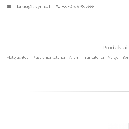
darius@laivynas.lt
+370 6 998 2555
Produktai
Motojachtos
Plastikiniai kateriai
Aliumininiai kateriai
Valtys
Benz