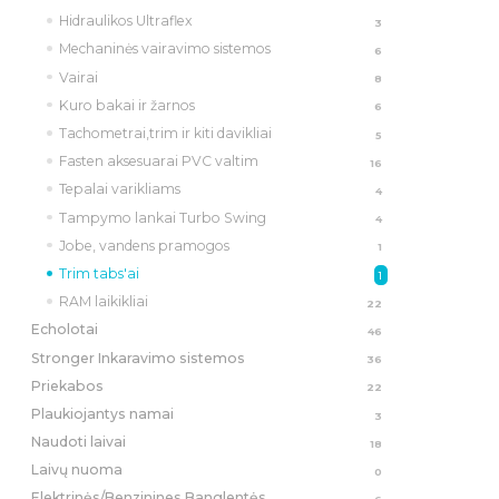
Hidraulikos Ultraflex
3
Mechaninės vairavimo sistemos
6
Vairai
8
Kuro bakai ir žarnos
6
Tachometrai,trim ir kiti davikliai
5
Fasten aksesuarai PVC valtim
16
Tepalai varikliams
4
Tampymo lankai Turbo Swing
4
Jobe, vandens pramogos
1
Trim tabs'ai
1
RAM laikikliai
22
Echolotai
46
Stronger Inkaravimo sistemos
36
Priekabos
22
Plaukiojantys namai
3
Naudoti laivai
18
Laivų nuoma
0
Elektrinės/Benzinines Banglentės