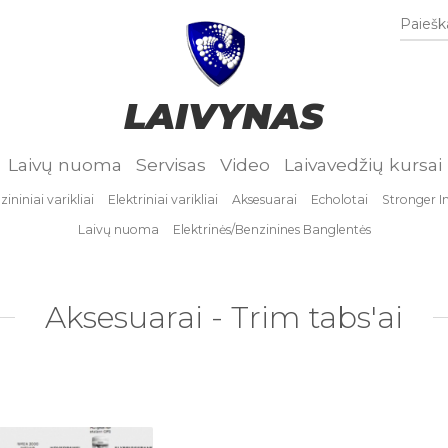
Paieška
LAIVYNAS
Laivų nuoma
Servisas
Video
Laivavedžių kursai
ininiai varikliai
Elektriniai varikliai
Aksesuarai
Echolotai
Stronger I
Laivų nuoma
Elektrinės/Benzinines Banglentės
Aksesuarai - Trim tabs'ai