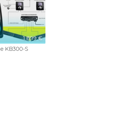
1 899 €
ke KB300-S