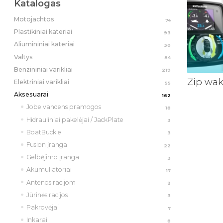
Katalogas
Motojachtos
74
Plastikiniai kateriai
93
Aliumininiai kateriai
30
Valtys
84
Benzininiai varikliai
219
Zip wa
Elektriniai varikliai
55
Aksesuarai
162
Jobe vandens pramogos
18
Hidrauliniai pakelėjai / JackPlate
3
BoatBuckle
3
Fusion įranga
22
Gelbėjimo įranga
3
Akumuliatoriai
17
Antenos racijom
2
Jūrinės racijos
3
Pakrovėjai
7
Inkarai
8