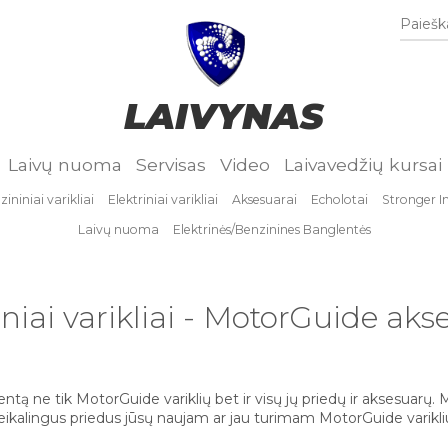
Paieška
LAIVYNAS
Laivų nuoma
Servisas
Video
Laivavedžių kursai
ininiai varikliai
Elektriniai varikliai
Aksesuarai
Echolotai
Stronger I
Laivų nuoma
Elektrinės/Benzinines Banglentės
iniai varikliai - MotorGuide aks
entą ne tik MotorGuide variklių bet ir visų jų priedų ir aksesuarų
eikalingus priedus jūsų naujam ar jau turimam MotorGuide varikli