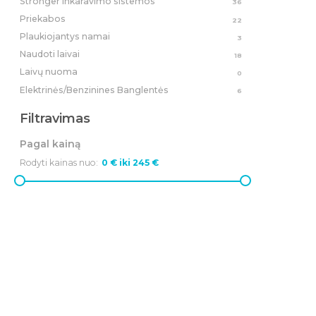
Stronger Inkaravimo sistemos
36
Priekabos
22
Plaukiojantys namai
3
Naudoti laivai
18
Laivų nuoma
0
Elektrinės/Benzinines Banglentės
6
Filtravimas
Pagal kainą
Rodyti kainas nuo: