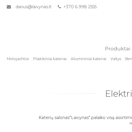
darius@laivynas.lt
+370 6 998 2555
Produktai
Motojachtos
Plastikiniai kateriai
Aliumininiai kateriai
Valtys
Benz
Elektr
Katerių salonas"Laivynas" palaiko visą asortim
r