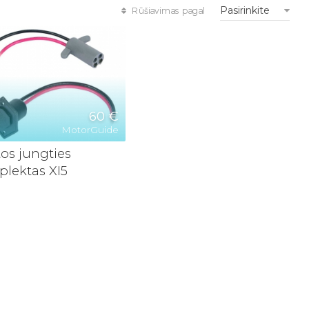
Pasirinkite
Rūšiavimas pagal
60 €
MotorGuide
tos jungties
lektas XI5