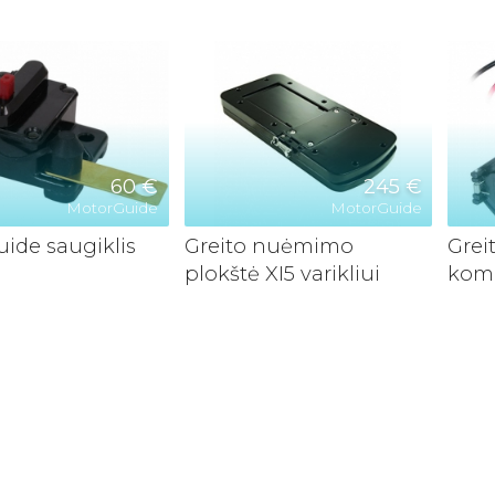
60 €
245 €
MotorGuide
MotorGuide
ide saugiklis
Greito nuėmimo
Grei
plokštė XI5 varikliui
komp