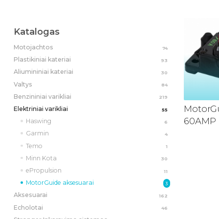
Katalogas
Motojachtos
74
Plastikiniai kateriai
93
Aliumininiai kateriai
30
Valtys
84
Benzininiai varikliai
219
MotorGu
Elektriniai varikliai
55
60AMP
Haswing
6
Garmin
4
Temo
1
Minn Kota
30
ePropulsion
11
MotorGuide aksesuarai
3
Aksesuarai
162
Echolotai
46