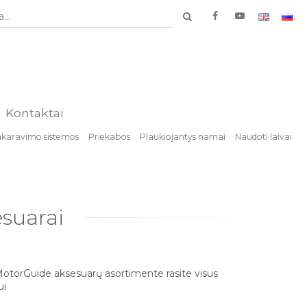
...
Kontaktai
nkaravimo sistemos
Priekabos
Plaukiojantys namai
Naudoti laivai
esuarai
. MotorGuide aksesuarų asortimente rasite visus
ui