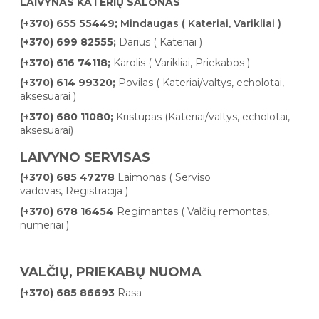
LAIVYNAS KATERIŲ SALONAS
(+370) 655 55449;
Mindaugas ( Kateriai, Varikliai )
(+370) 699 82555;
Darius ( Kateriai )
(+370) 616 74118;
Karolis ( Varikliai, Priekabos
)
(+370) 614 99320;
Povilas ( Kateriai/valtys, echolotai,
aksesuarai )
(+370) 680 11080;
Kristupas (Kateriai/valtys, echolotai,
aksesuarai)
LAIVYNO SERVISAS
(+370) 685 47278
Laimonas ( Serviso
vadovas, Registracija )
(+370) 678 16454
Regimantas ( Valčių remontas,
numeriai )
VALČIŲ, PRIEKABŲ NUOMA
(+370) 685 86693
Rasa