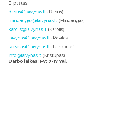
El.paštas:
darius@laivynas.lt
(Darius)
mindaugas@laivynas.lt
(Mindaugas)
karolis@laivynas.lt
(Karolis)
laivynas@laivynas.lt
(Povilas)
servisas@laivynas.lt
(Laimonas)
info@laivynas.lt
(Kristupas)
Darbo laikas: I-V; 9-17 val.