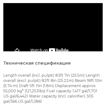
Техническая спецификация
Length overall (incl. pulpit) 83ft 7in (25.5m) Length
overall (excl. pulpit) 82ft 8in (25.22m) Beam 18ft 10in
(5.74 m) Draft 5ft 11in (1.8m) Displacement approx.
55,000 kg* (121,253lbs) Fuel capacity 1,417 gal/1,701
US gal/6,442l Water capacity (incl. calorifier) 305
gal/366 US gal/1,386l