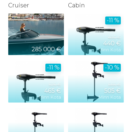
Cruiser
Cabin
-11 %
495 €
440 €
285 000 €
Minn Kota
-11 %
-10 %
525 €
565 €
465 €
505 €
Minn Kota
Minn Kota