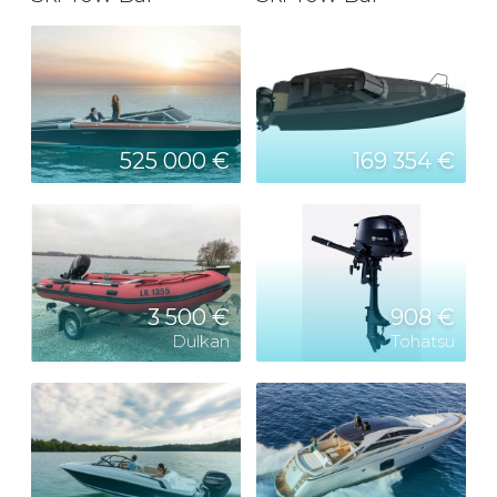
525 000 €
169 354 €
3 500 €
908 €
Dulkan
Tohatsu