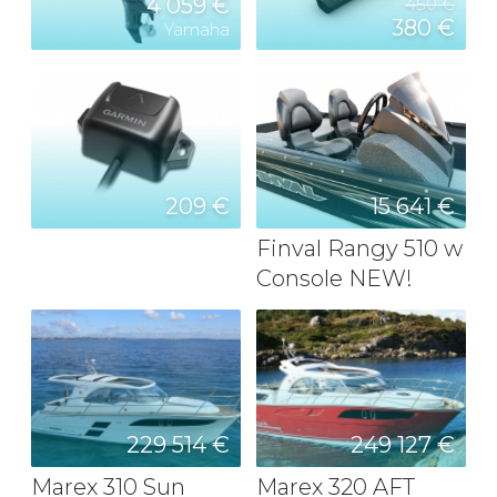
4 059 €
450 €
380 €
Yamaha
209 €
15 641 €
Finval Rangy 510 w
Console NEW!
229 514 €
249 127 €
Marex 310 Sun
Marex 320 AFT