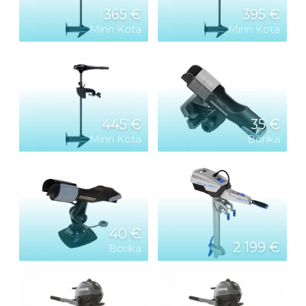
365 €
395 €
Minn Kota
Minn Kota
445 €
35 €
Minn Kota
Borika
40 €
2 199 €
Borika