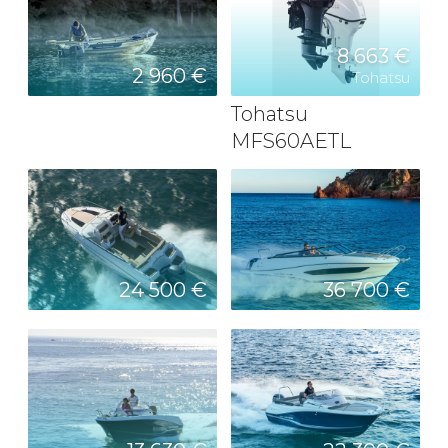
8 663 €
2 960 €
Tohatsu
Tohatsu
MFS60AETL
24 500 €
36 700 €