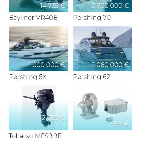
14 735 €
2 700 000 €
Bayliner VR40E
Pershing 70
1 000 000 €
2 060 000 €
Pershing 5X
Pershing 62
2 650 €
799 €
Tohatsu
Tohatsu MFS9.9E