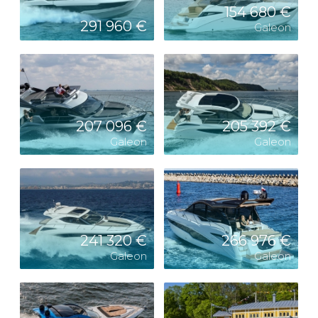
154 680 €
291 960 €
Galeon
207 096 €
205 392 €
Galeon
Galeon
241 320 €
266 976 €
Galeon
Galeon