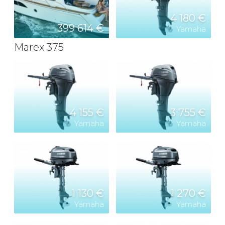
4 180 €
399 614 €
Yamaha
Marex 375
4 155 €
3 755 €
Yamaha
Yamaha
1 130 €
1 270 €
Yamaha
Yamaha