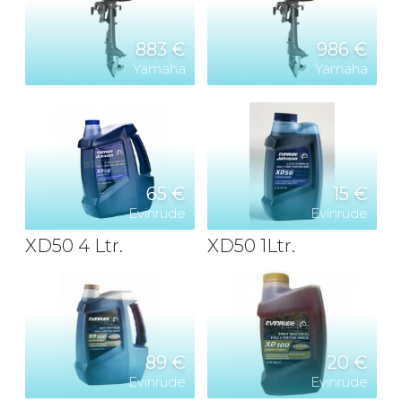
883 €
986 €
Yamaha
Yamaha
65 €
15 €
Evinrude
Evinrude
XD50 4 Ltr.
XD50 1Ltr.
89 €
20 €
Evinrude
Evinrude