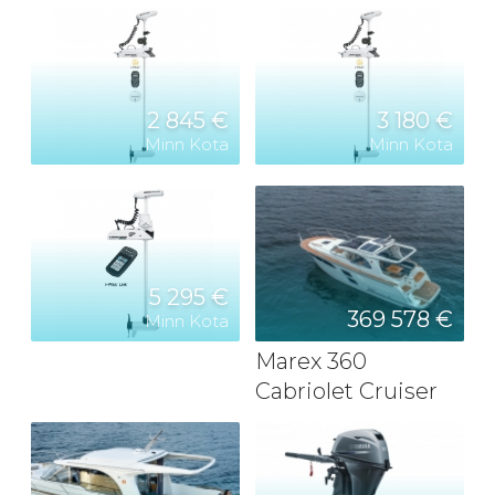
2 845 €
3 180 €
Minn Kota
Minn Kota
5 295 €
369 578 €
Minn Kota
Marex 360
Cabriolet Cruiser