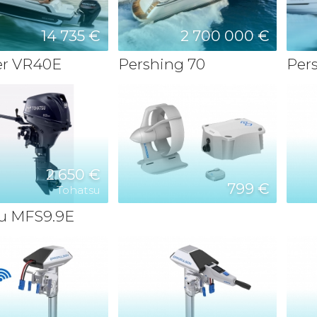
14 735 €
2 700 000 €
er VR40E
Pershing 70
Per
2 650 €
799 €
Tohatsu
u MFS9.9E