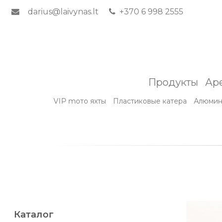
darius@laivynas.lt
+370 6 998 2555
Продукты
Ар
VIP mото яхты
Пластиковые катера
Алюмин
Каталог