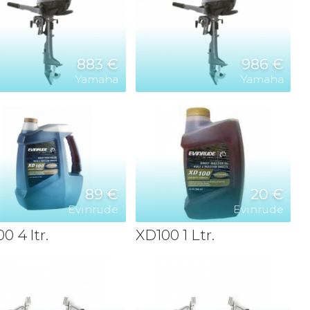
883 €
986 €
Yamaha
Yamaha
89 €
20 €
Evinrude
Evinrude
0 4 ltr.
XD100 1 Ltr.