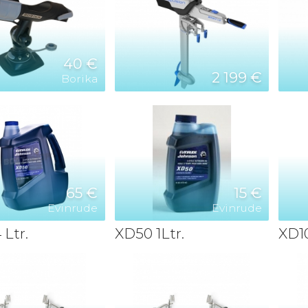
40 €
2 199 €
Borika
65 €
15 €
Evinrude
Evinrude
Ltr.
XD50 1Ltr.
XD10