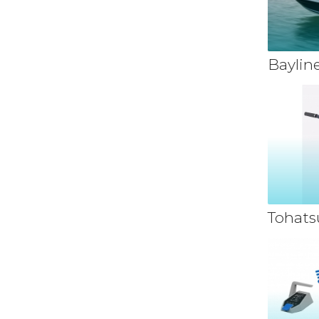
Baylin
Tohats