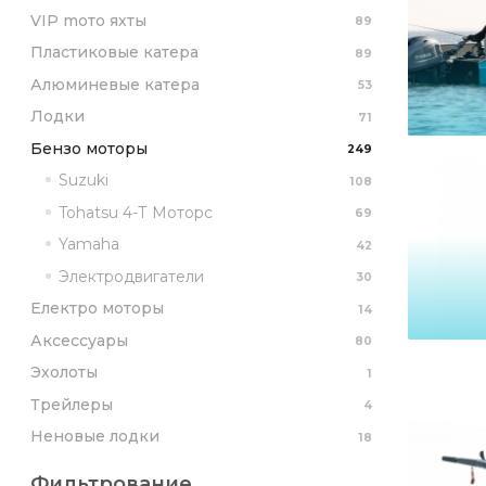
VIP mото яхты
89
Пластиковые катера
89
Алюминевые катера
53
Лодки
71
Бензо моторы
249
Suzuki
108
Tohatsu 4-Т Моторс
69
Yamaha
42
Электродвигатели
30
Електро моторы
14
Аксессуары
80
Эхолоты
1
Трейлеры
4
Неновые лодки
18
Фильтрование