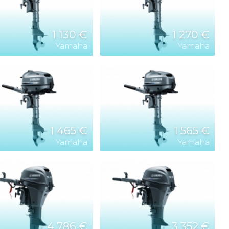
1 130 €
1 270 €
Yamaha
Yamaha
1 465 €
1 565 €
Yamaha
Yamaha
4 786 €
3 352 €