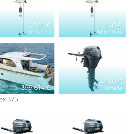
2 845 €
3 180 €
Minn Kota
Minn Kota
4 180 €
399 614 €
Yamaha
ex 375