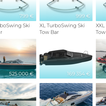
799 €
999 €
boSwing Ski
XL TurboSwing Ski
XXL
r
Tow Bar
Tow
525 000 €
169 354 €