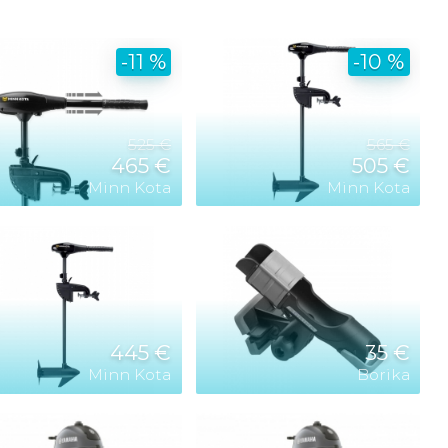
-11 %
-10 %
525 €
565 €
465 €
505 €
Minn Kota
Minn Kota
445 €
35 €
Minn Kota
Borika