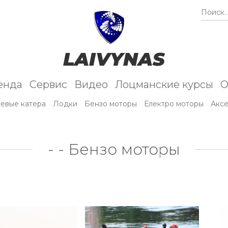
Поиск..
LAIVYNAS
енда
Сервис
Видео
Лоцманские курсы
О
евые катера
Лодки
Бензо моторы
Електро моторы
Акс
- - Бензо моторы