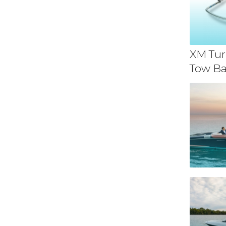
XM Tur
Tow Ba