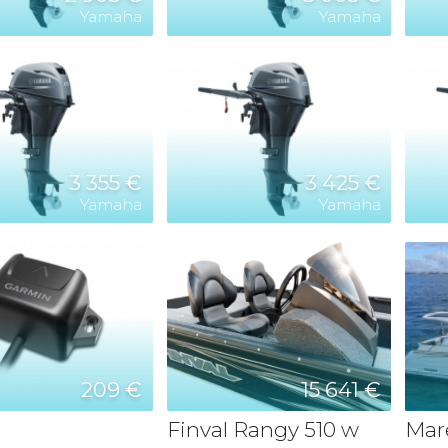
Yamaha
Yamaha
3 355 €
3 425 €
Yamaha
Yamaha
209 €
15 641 €
Finval Rangy 510 w
Mare