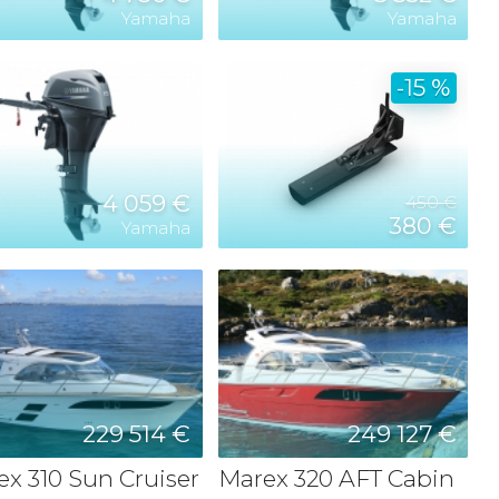
Yamaha
Yamaha
-15 %
4 059 €
450 €
380 €
Yamaha
229 514 €
249 127 €
x 310 Sun Cruiser
Marex 320 AFT Cabin