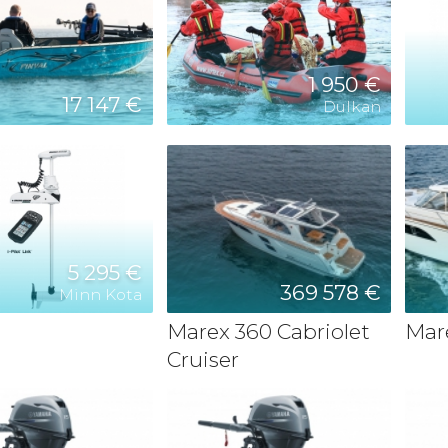
1 950 €
17 147 €
Dulkan
5 295 €
369 578 €
Minn Kota
Marex 360 Cabriolet
Mar
Cruiser