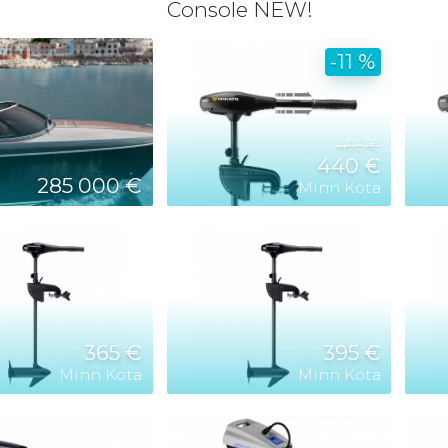
Console NEW!
-11 %
495 €
440 €
285 000 €
Minn Kota
365 €
395 €
Minn Kota
Minn Kota