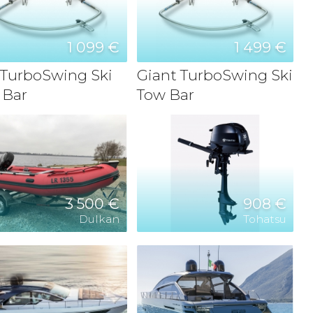
1 099 €
1 499 €
 TurboSwing Ski
Giant TurboSwing Ski
 Bar
Tow Bar
3 500 €
908 €
Dulkan
Tohatsu