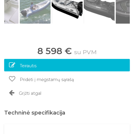
8 598 €
su PVM
Teirautis
Pridėti į mėgstamų sąrašą
Grįžti atgal
Techninė specifikacija