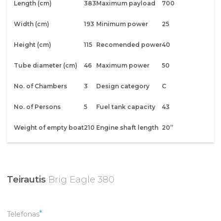
Length (cm)
383
Maximum payload
700
Width (cm)
193
Minimum power
25
Height (cm)
115
Recomended power
40
Tube diameter (cm)
46
Maximum power
50
No. of Chambers
3
Design category
C
No. of Persons
5
Fuel tank capacity
43
Weight of empty boat
210
Engine shaft length
20”
Teirautis
Brig Eagle 380
Telefonas