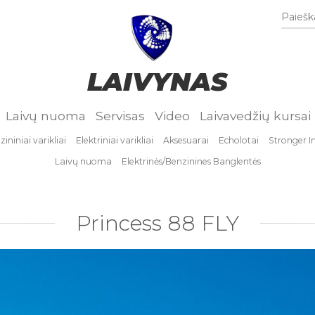
Paieška
LAIVYNAS
Laivų nuoma
Servisas
Video
Laivavedžių kursai
ininiai varikliai
Elektriniai varikliai
Aksesuarai
Echolotai
Stronger I
Laivų nuoma
Elektrinės/Benzinines Banglentės
Princess 88 FLY