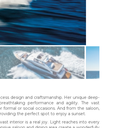
incess design and craftsmanship. Her unique deep-
 breathtaking performance and agility. The vast
r formal or social occasions. And from the saloon,
roviding the perfect spot to enjoy a sunset.
ast interior is a real joy. Light reaches into every
sive saloon and dining area create a wonderfully