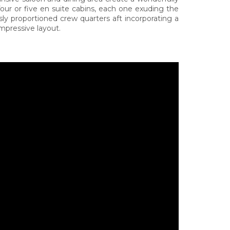
our or five en suite cabins, each one exuding the
sly proportioned crew quarters aft incorporating a
mpressive layout.