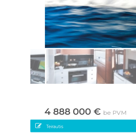
4 888 000 €
be PVM
Teirautis