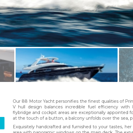
Our 88 Motor Yacht personifies the finest qualities of Pr
V hull design balances incredible fuel efficiency with
flybridge and cockpit areas are exceptionally appointed fo
at the touch of a button, a balcony unfolds over the sea, p
Exquisitely handcrafted and furnished to your tastes, her v
area with panoramic windows on the main deck. The expan