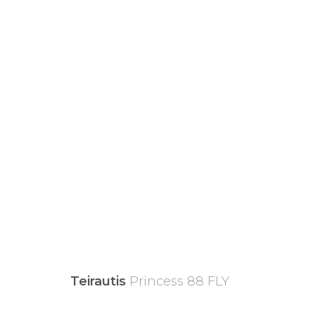
Teirautis
Princess 88 FLY