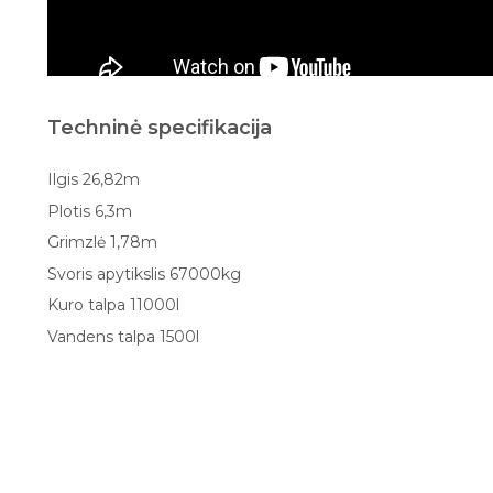
Techninė specifikacija
Ilgis 26,82m
Plotis 6,3m
Grimzlė 1,78m
Svoris apytikslis 67000kg
Kuro talpa 11000l
Vandens talpa 1500l