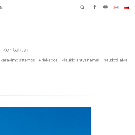
...
Kontaktai
nkaravimo sistemos
Priekabos
Plaukiojantys namai
Naudoti laivai