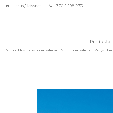
darius@laivynas.lt
+370 6 998 2555
Produktai
Motojachtos
Plastikiniai kateriai
Aliumininiai kateriai
Valtys
Benz