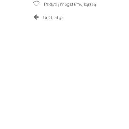
Pridėti į mėgstamų sąrašą
Grįžti atgal