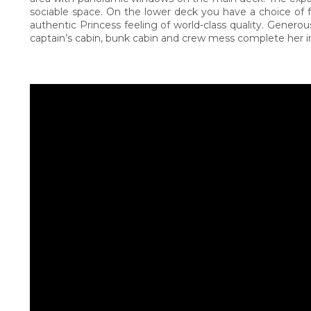
sociable space. On the lower deck you have a choice of f
authentic Princess feeling of world-class quality. Generou
captain’s cabin, bunk cabin and crew mess complete her i