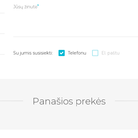
Jūsų žinutė
Su jumis susisiekti:
Telefonu
El. paštu
Panašios prekės